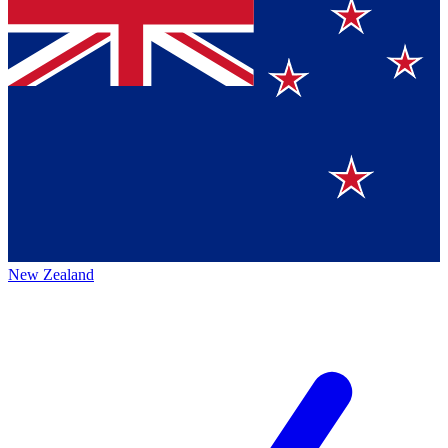
New Zealand