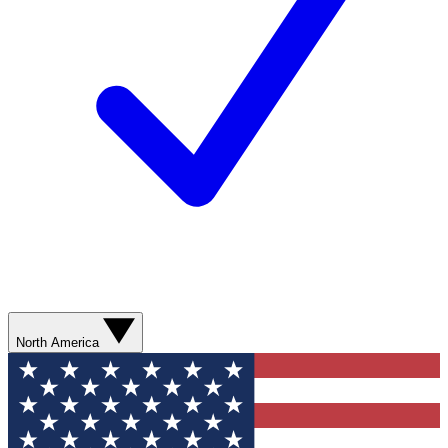
North America