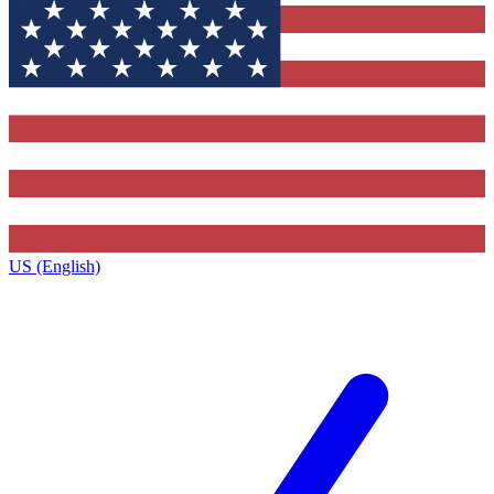
US (English)