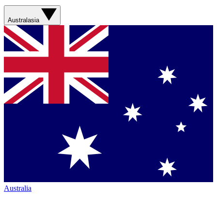
Australasia
Australia