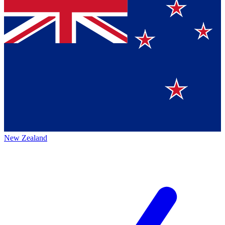
New Zealand