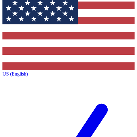
US (English)