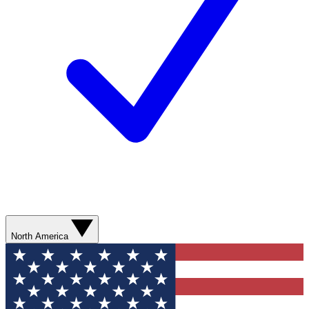
North America