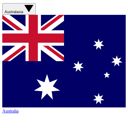
Australasia
Australia