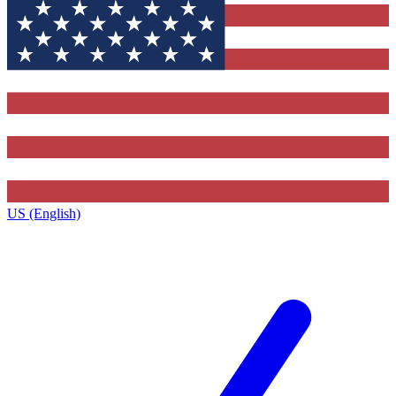
US (English)