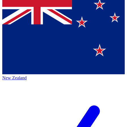
New Zealand