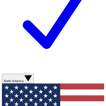
North America