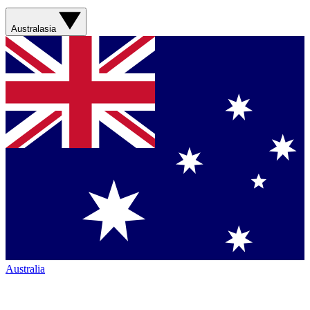
Australasia
Australia