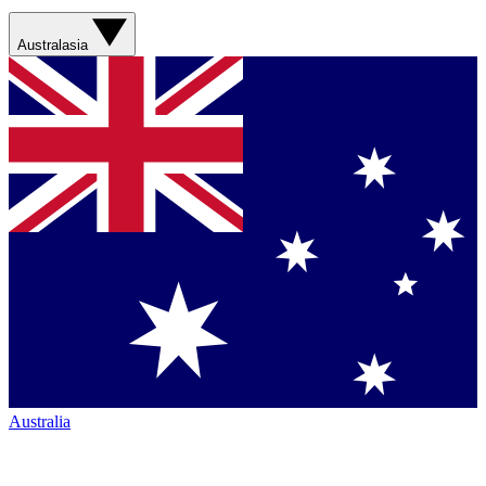
Australasia
Australia