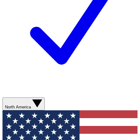
North America