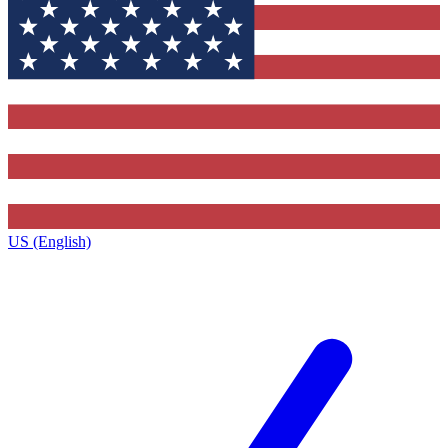
US (English)