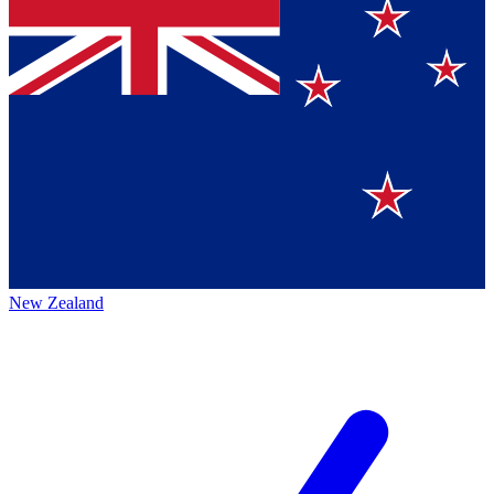
New Zealand