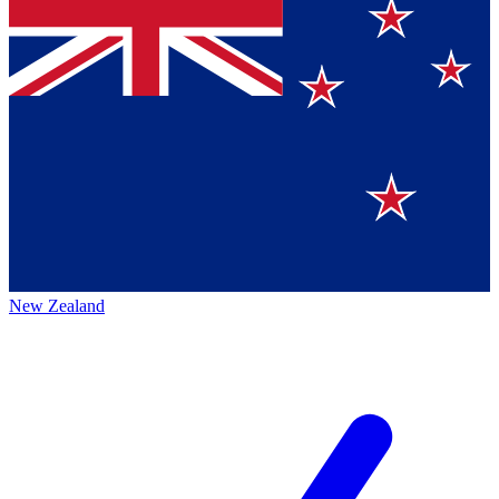
New Zealand