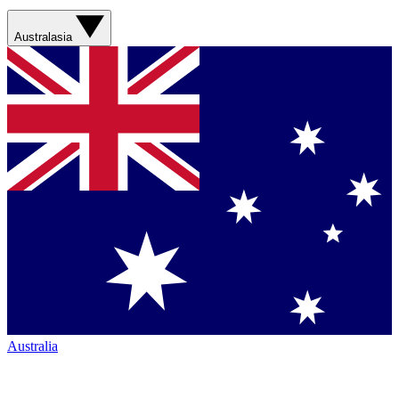
Australasia
Australia