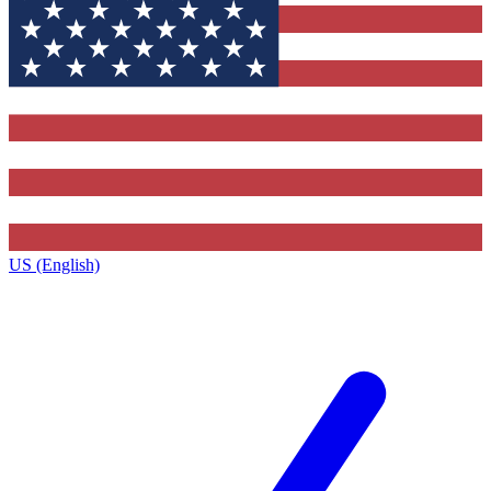
US (English)