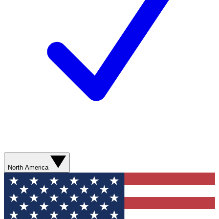
North America