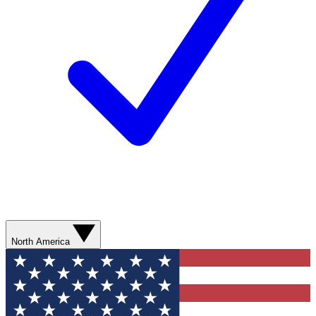
North America