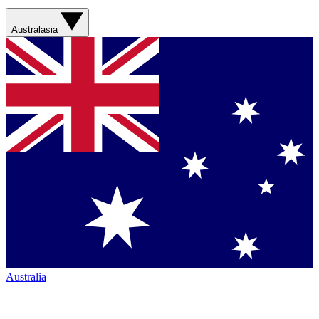
Australasia
Australia