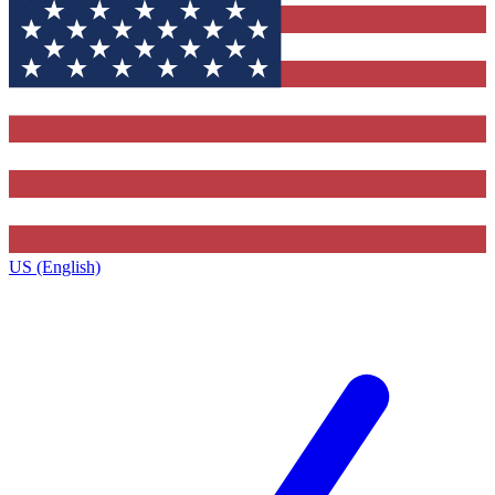
US (English)