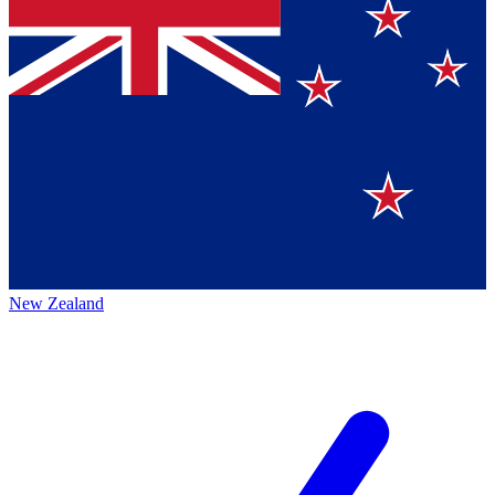
New Zealand