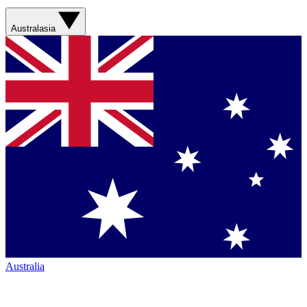
Australasia
Australia