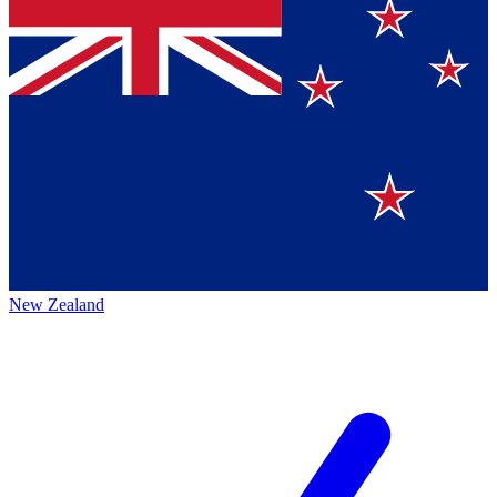
New Zealand