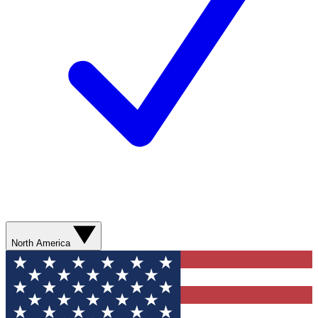
North America