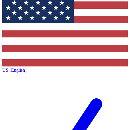
US (English)