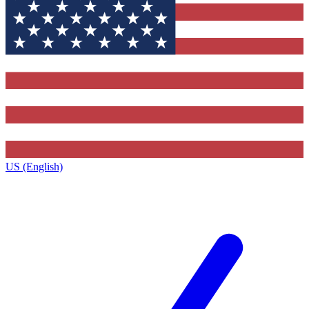
US (English)