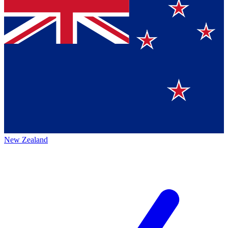
New Zealand