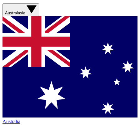
Australasia
Australia