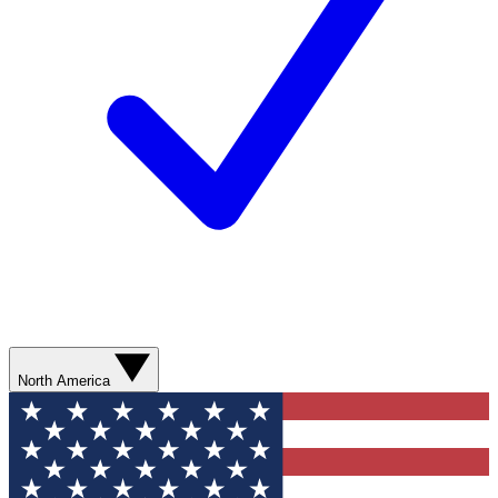
North America