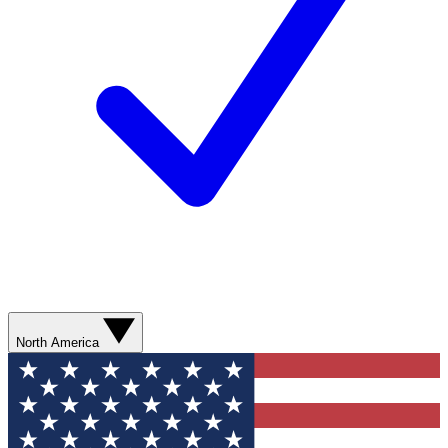
North America