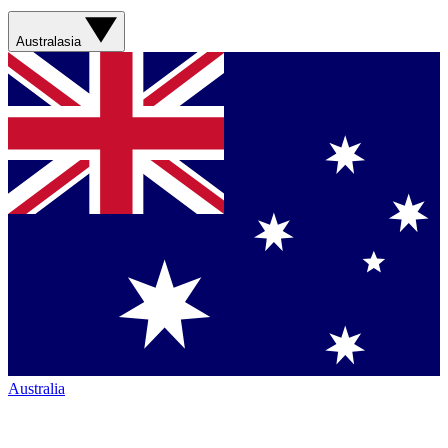
Australasia
Australia