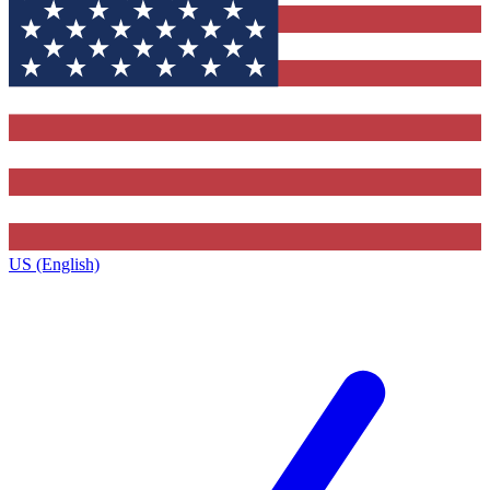
US (English)