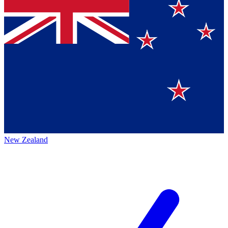
New Zealand