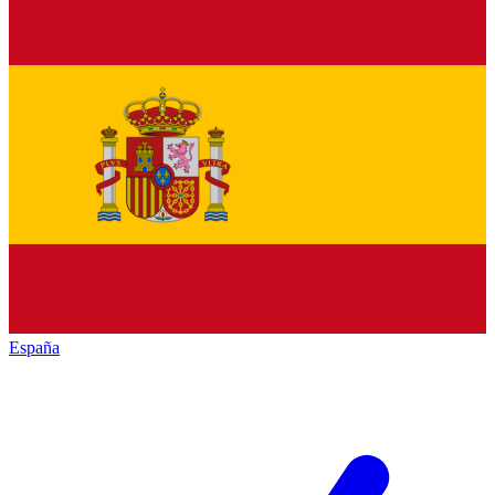
España