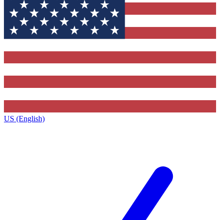
US (English)