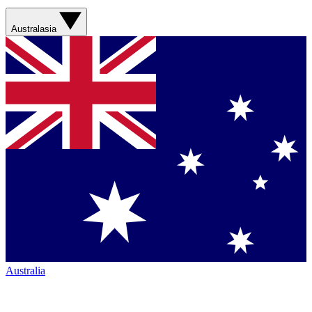
Australasia
Australia