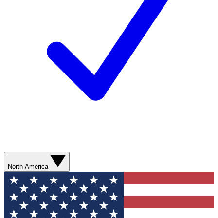
North America