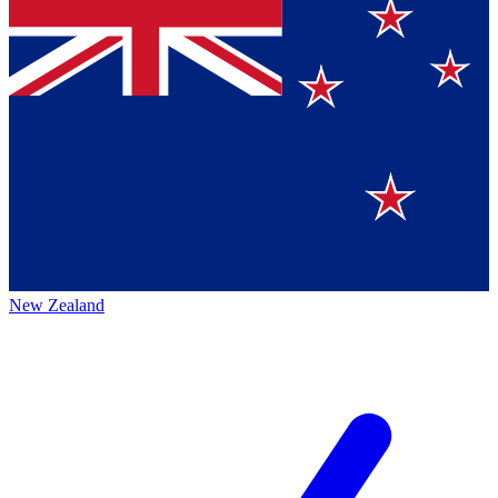
New Zealand