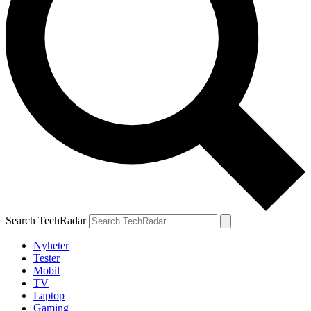
Search TechRadar
Nyheter
Tester
Mobil
TV
Laptop
Gaming