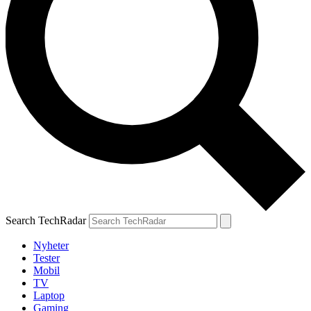
Search TechRadar
Nyheter
Tester
Mobil
TV
Laptop
Gaming