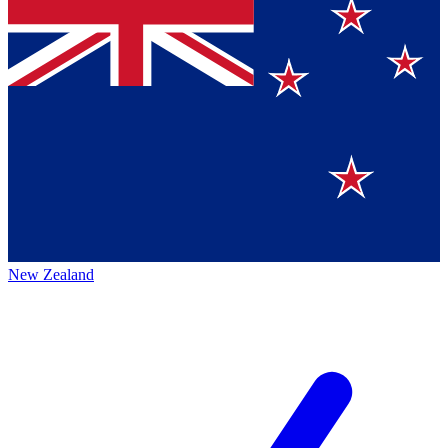
New Zealand