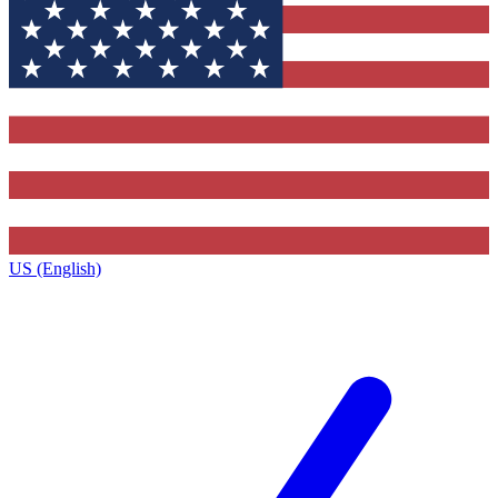
US (English)