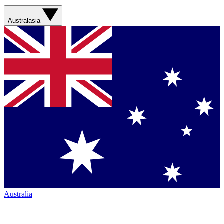
Australasia
Australia