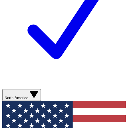
North America