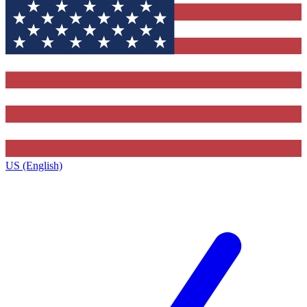
US (English)