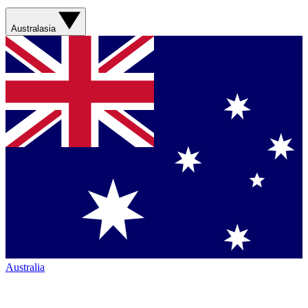
Australasia
Australia