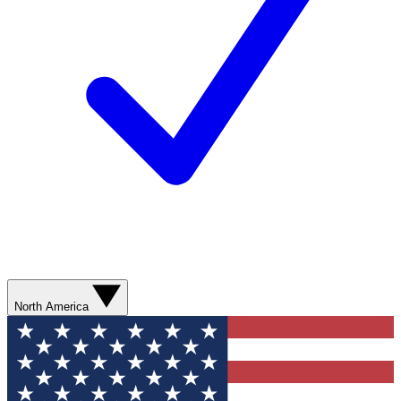
North America