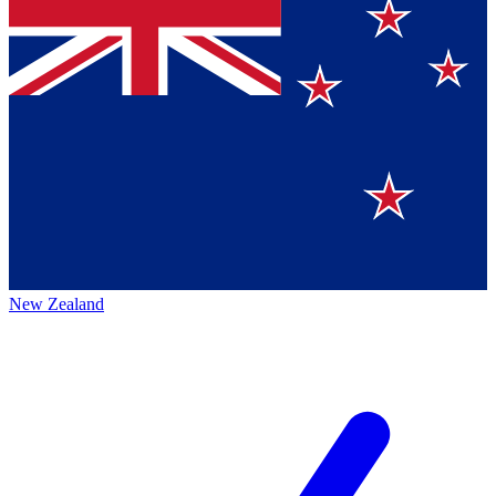
New Zealand