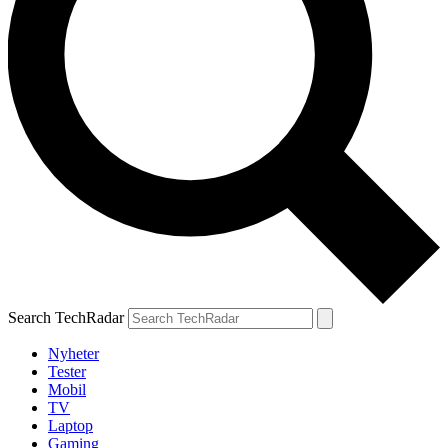
Search TechRadar
Nyheter
Tester
Mobil
TV
Laptop
Gaming