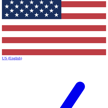
US (English)