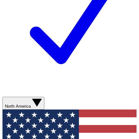
North America