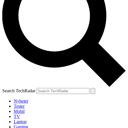
Search TechRadar
Nyheter
Tester
Mobil
TV
Laptop
Gaming