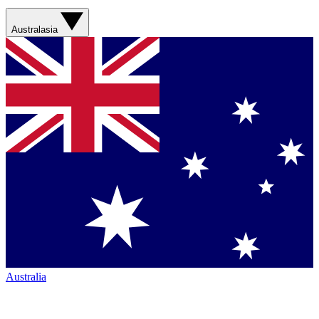
Australasia
Australia