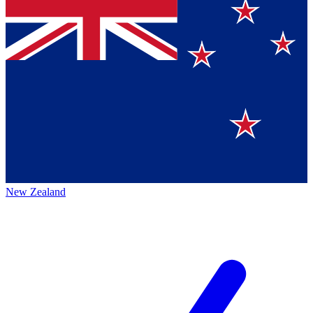
New Zealand