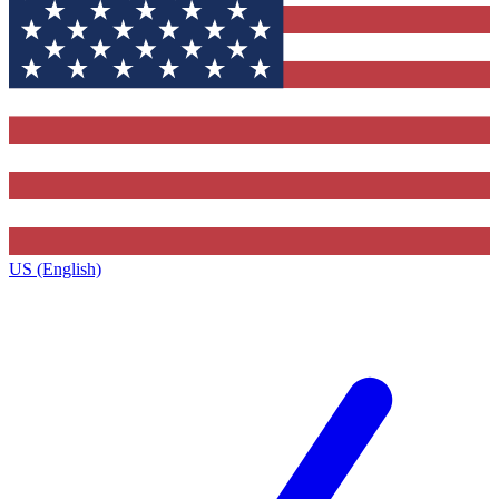
US (English)