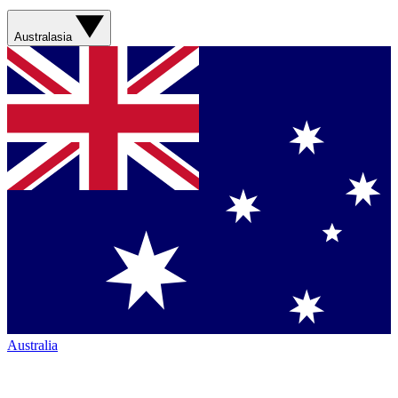
Australasia
Australia