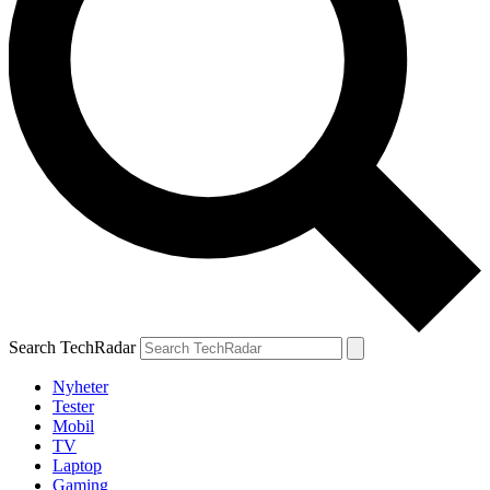
Search TechRadar
Nyheter
Tester
Mobil
TV
Laptop
Gaming