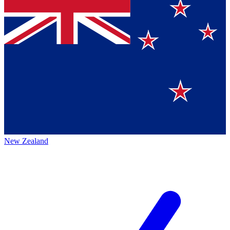
New Zealand