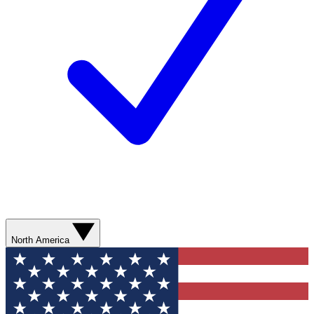
North America