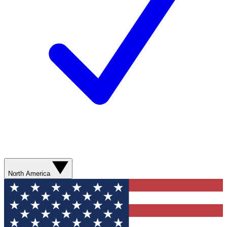
North America