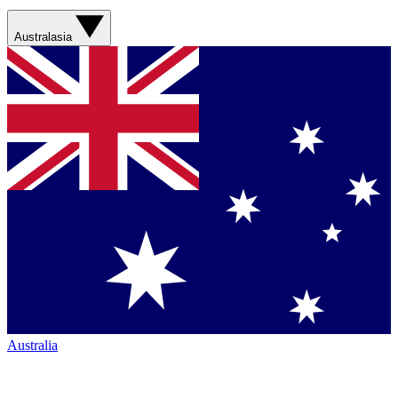
Australasia
Australia