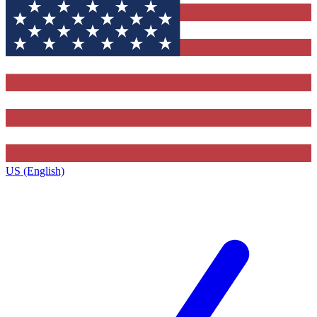
US (English)