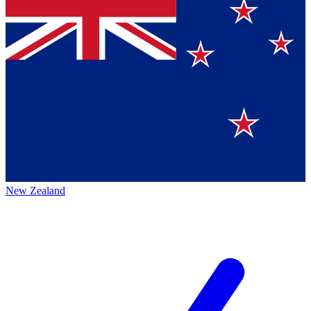
New Zealand