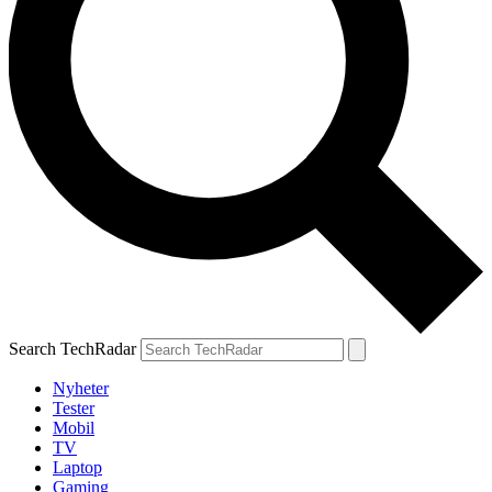
Search TechRadar
Nyheter
Tester
Mobil
TV
Laptop
Gaming