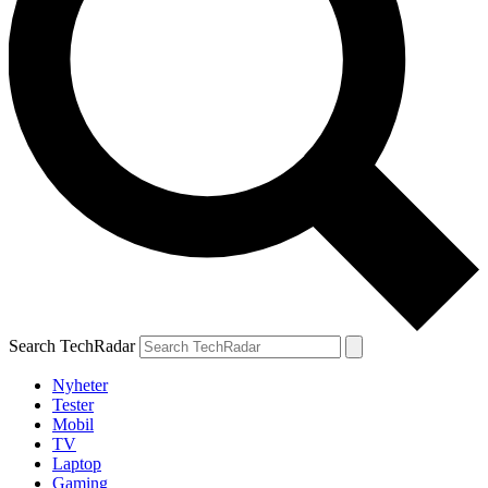
Search TechRadar
Nyheter
Tester
Mobil
TV
Laptop
Gaming