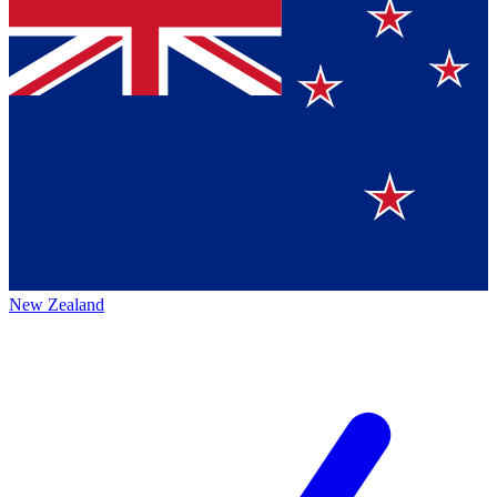
New Zealand