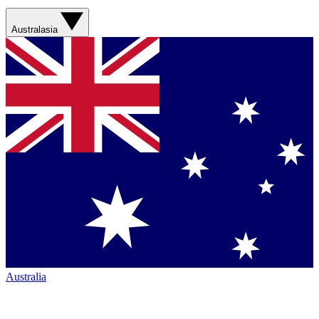
Australasia
Australia