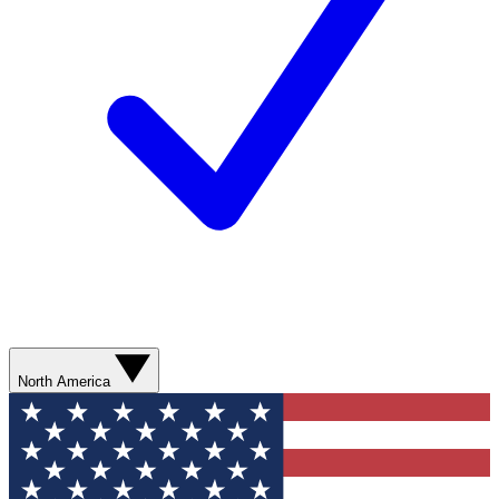
North America