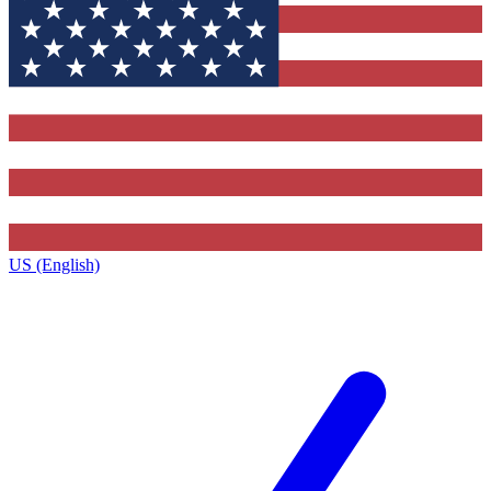
US (English)