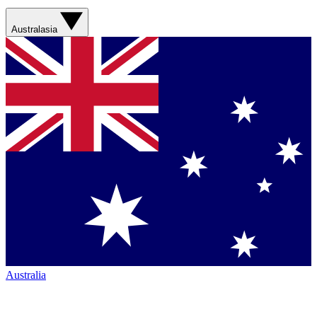
Australasia
Australia