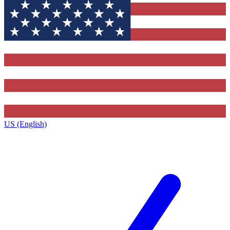
US (English)