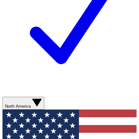
North America