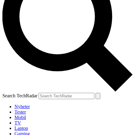
Search TechRadar
Nyheter
Tester
Mobil
TV
Laptop
Gaming