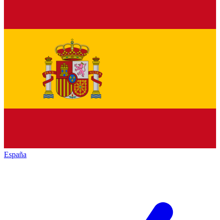
España