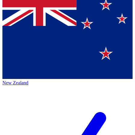
New Zealand