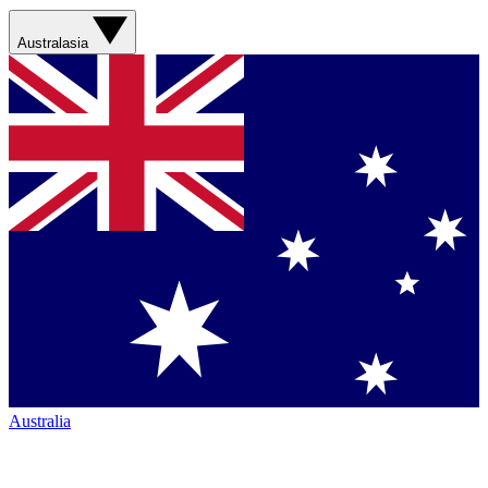
Australasia
Australia