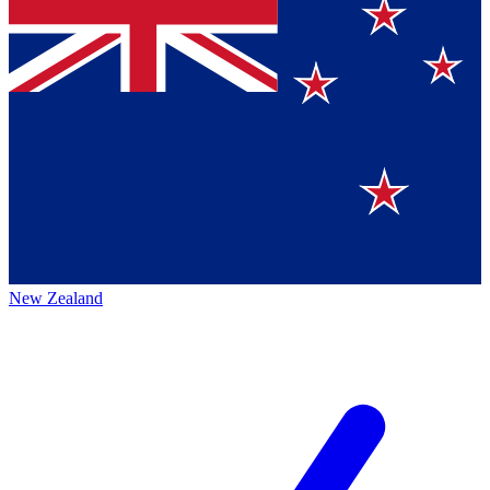
New Zealand