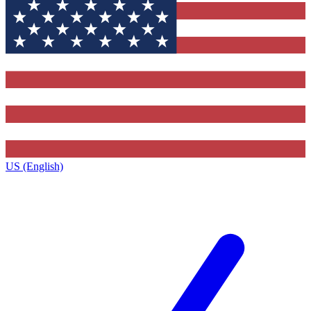
US (English)