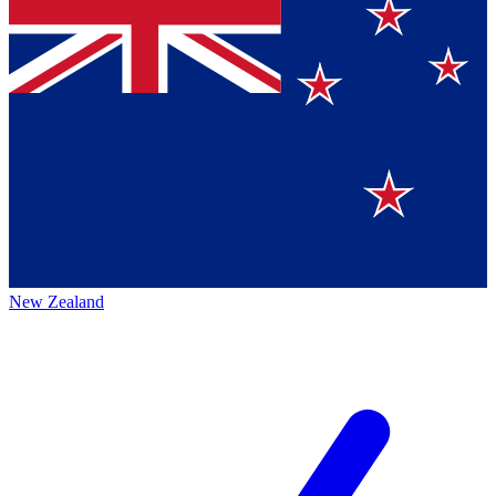
New Zealand