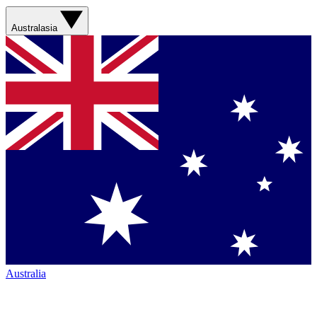
Australasia
Australia