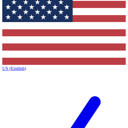
US (English)