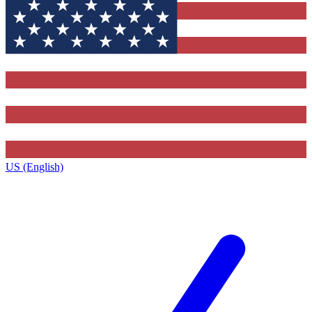
US (English)