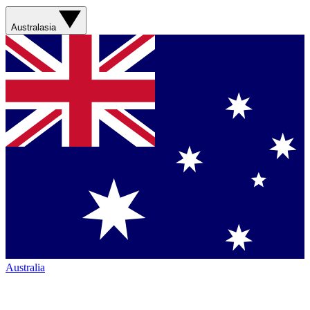
Australasia
Australia