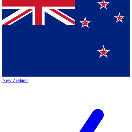
New Zealand