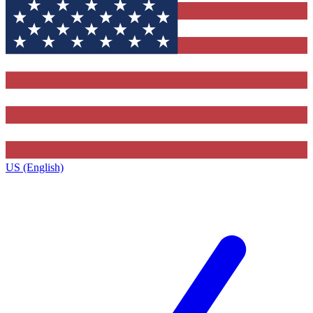
US (English)