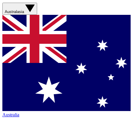
Australasia
Australia