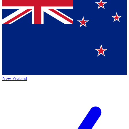
New Zealand