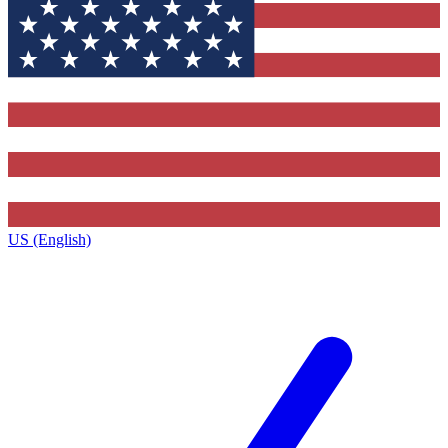
US (English)