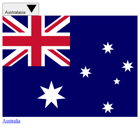
Australasia
Australia