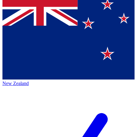
New Zealand