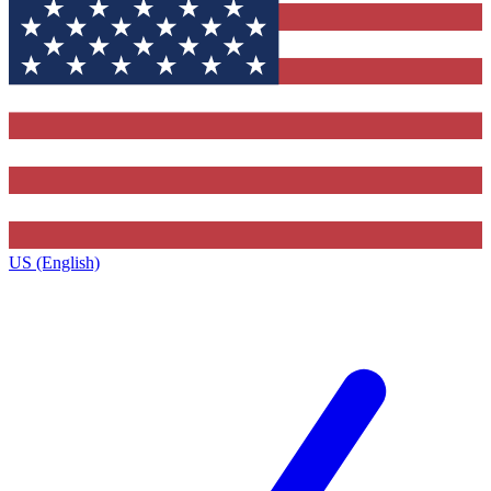
US (English)