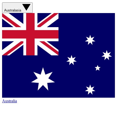
Australasia
Australia