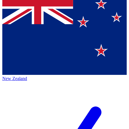
New Zealand