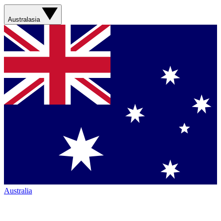
Australasia
Australia