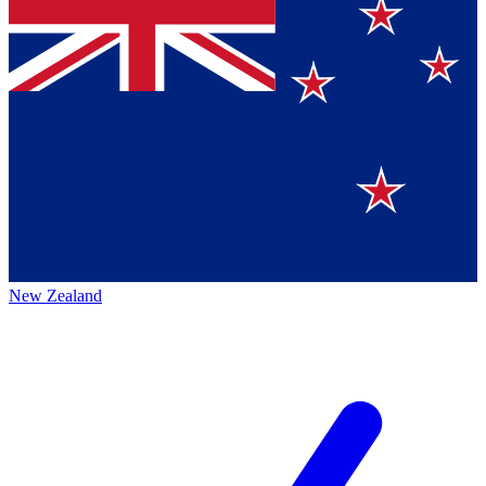
New Zealand