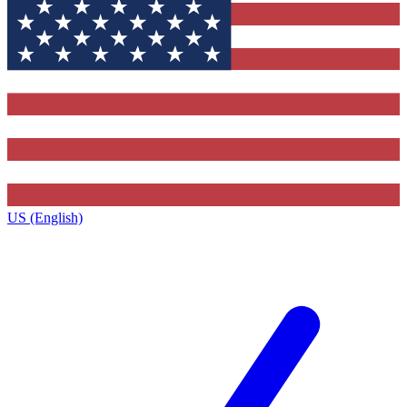
US (English)