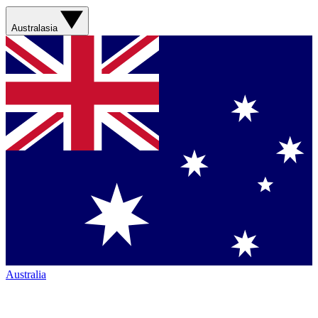
Australasia
Australia