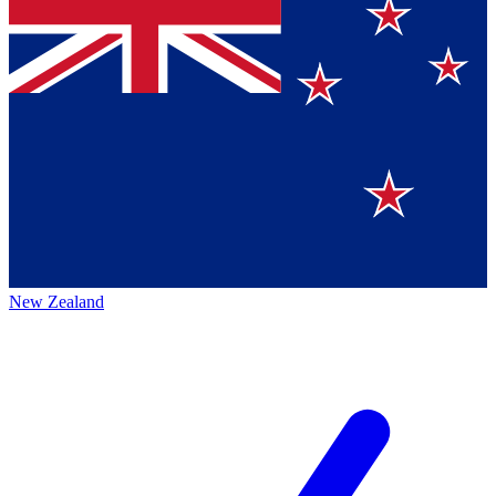
New Zealand