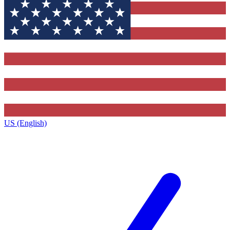
US (English)