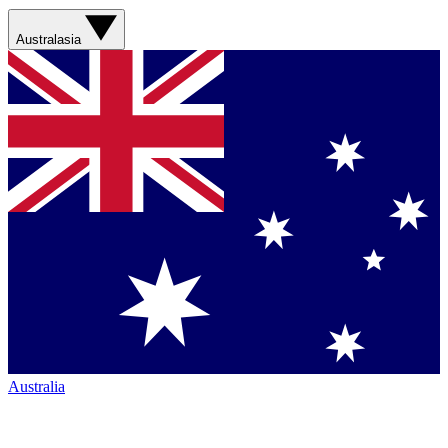
Australasia
Australia