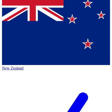
New Zealand