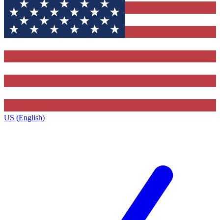
US (English)