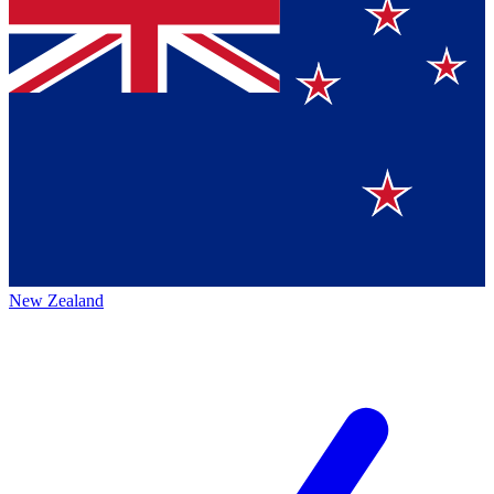
New Zealand