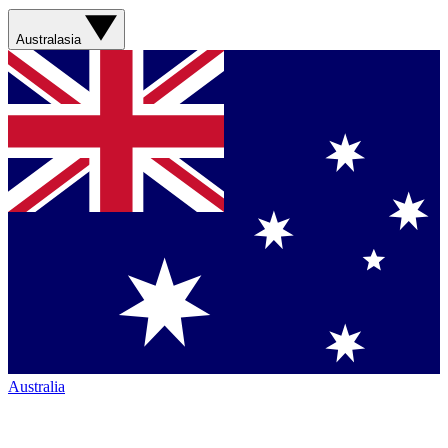
Australasia
Australia