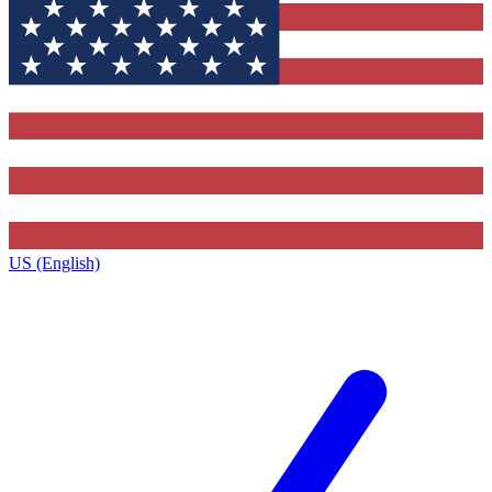
US (English)