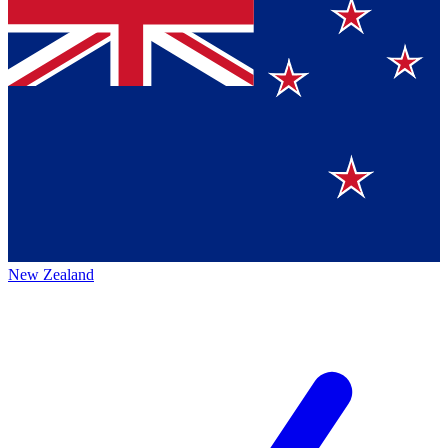
New Zealand