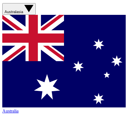
Australasia
Australia