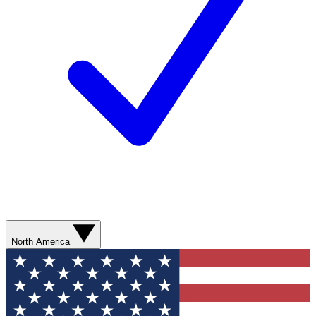
North America