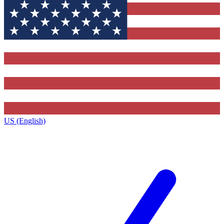
US (English)