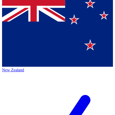
New Zealand