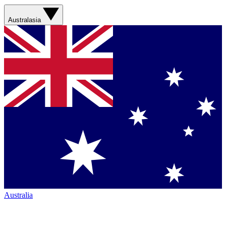
Australasia
Australia