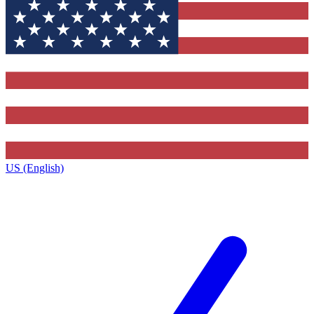
US (English)