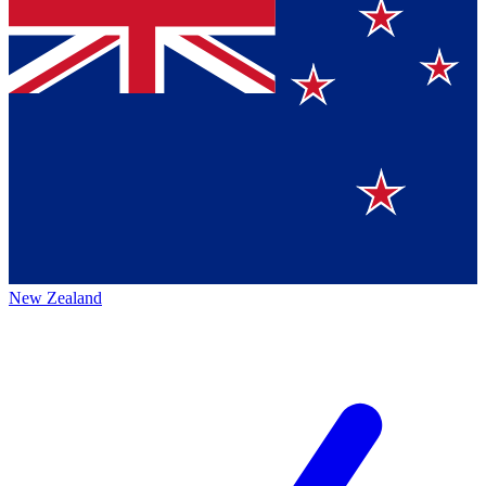
New Zealand