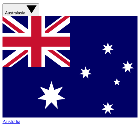
Australasia
Australia