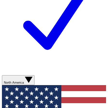
North America