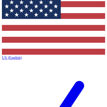
US (English)