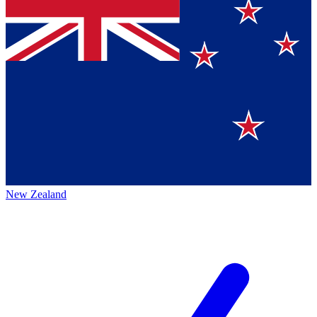
New Zealand