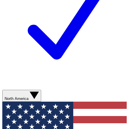
North America