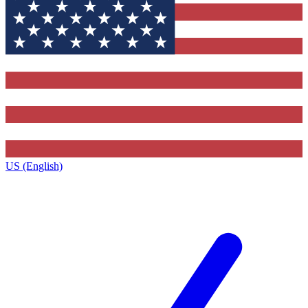
US (English)