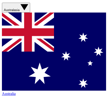
Australasia
Australia