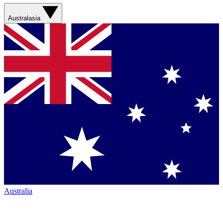
Australasia
Australia