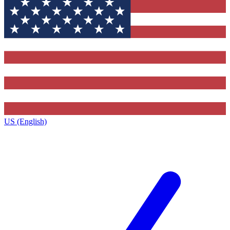
US (English)