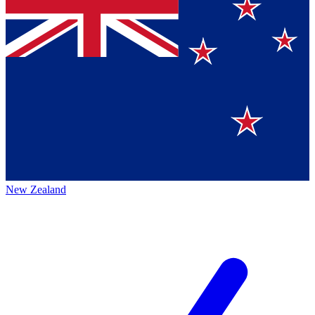
New Zealand