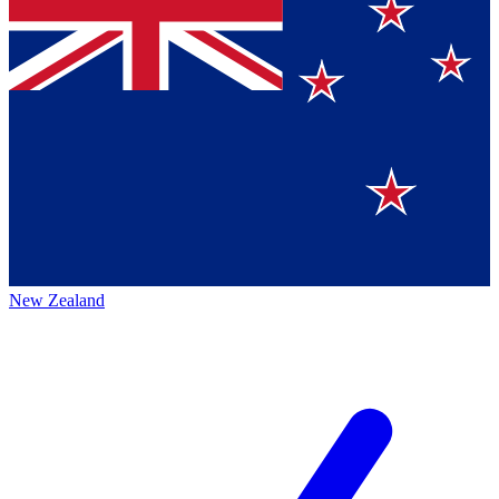
New Zealand