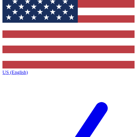
US (English)