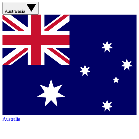
Australasia
Australia