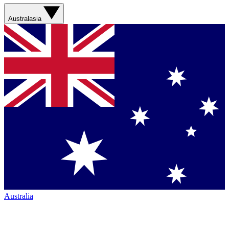
Australasia
Australia