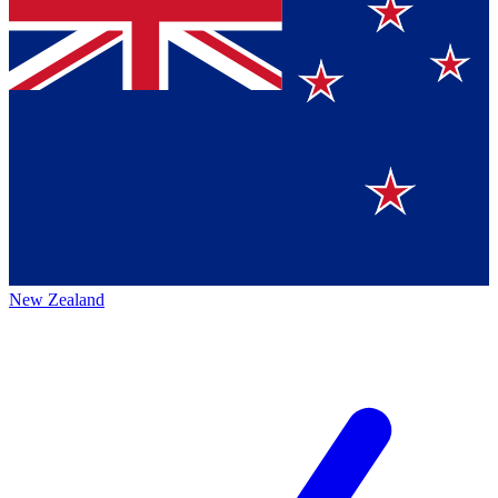
New Zealand