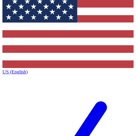
US (English)