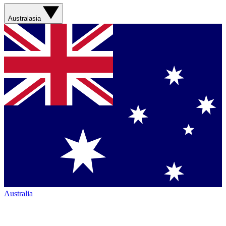
Australasia
Australia