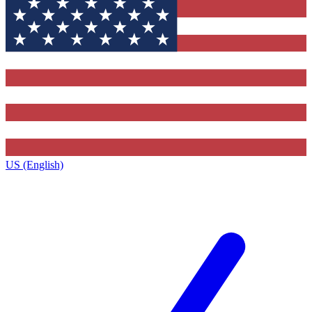
US (English)