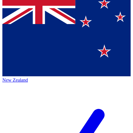
New Zealand