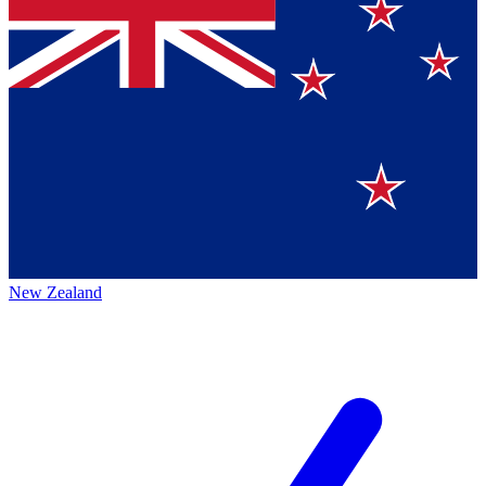
New Zealand