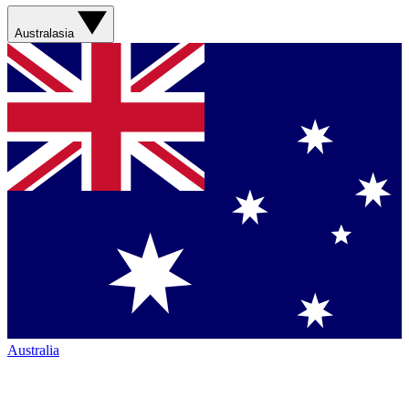
Australasia
Australia