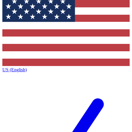
US (English)