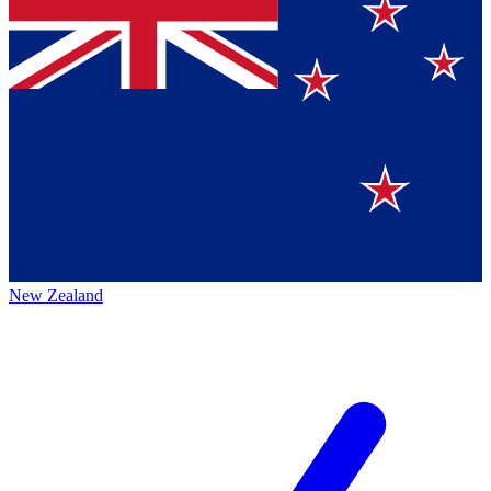
New Zealand