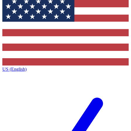
US (English)