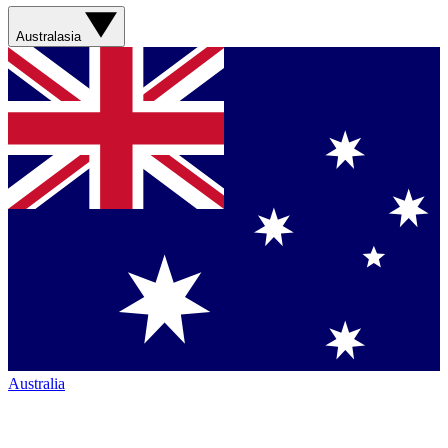
Australasia
Australia