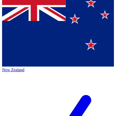
New Zealand