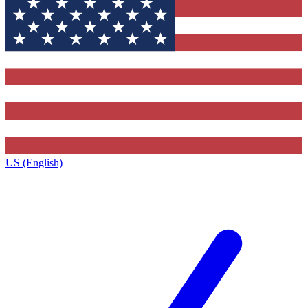
US (English)