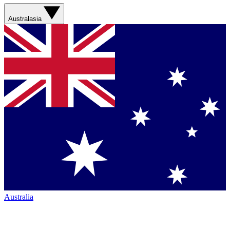
Australasia
Australia