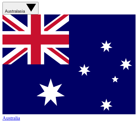
Australasia
Australia