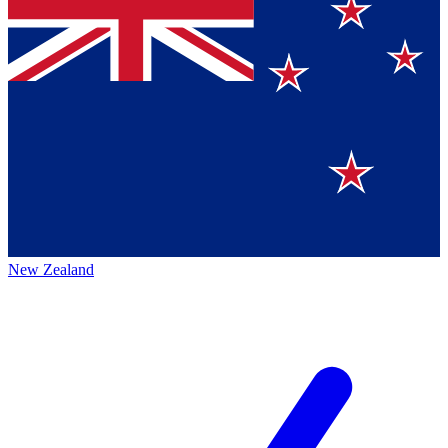
New Zealand