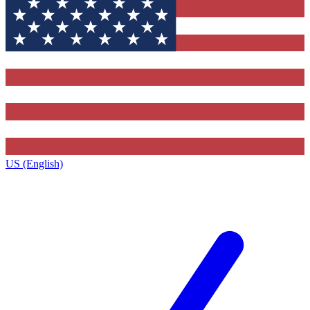
US (English)