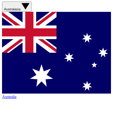
Australasia
Australia