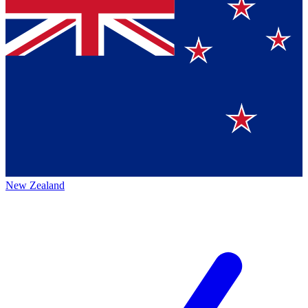
New Zealand