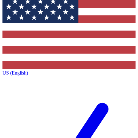
US (English)