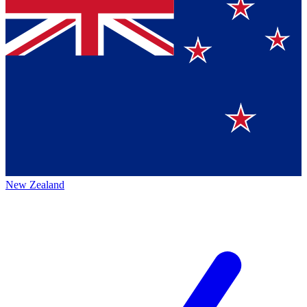
New Zealand