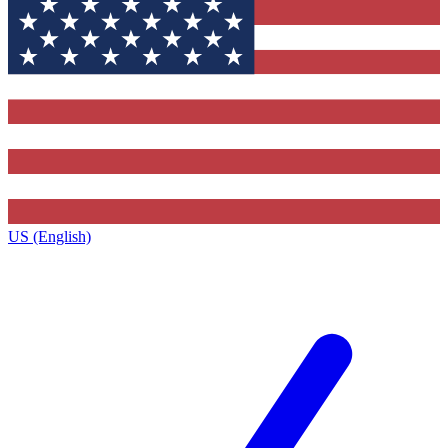
US (English)