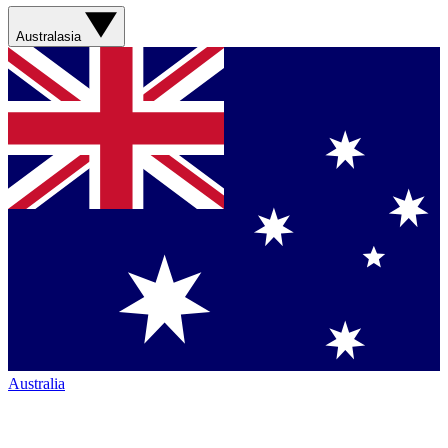
Australasia
Australia