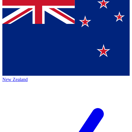
New Zealand