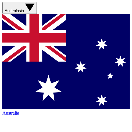
Australasia
Australia