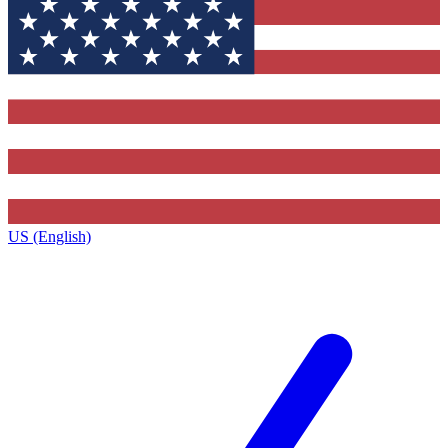
US (English)