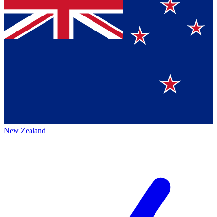
New Zealand