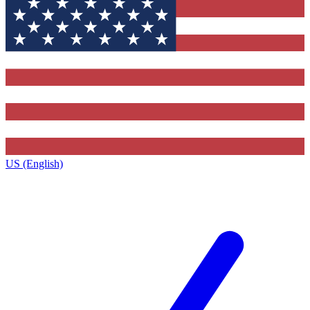
US (English)