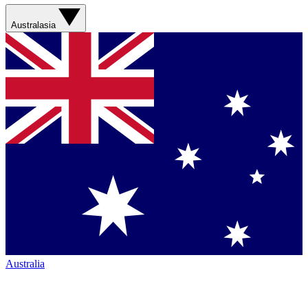
Australasia
Australia