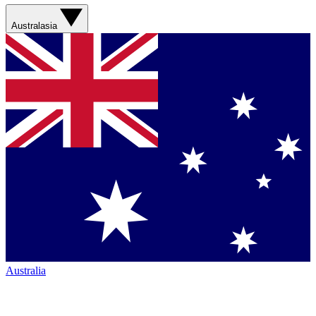
Australasia
Australia