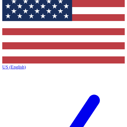
US (English)