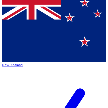
New Zealand