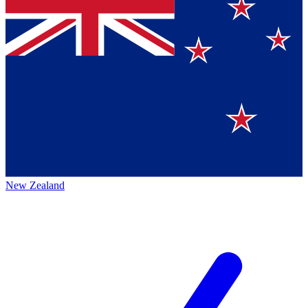
New Zealand