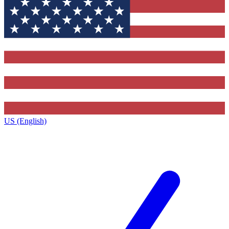
US (English)