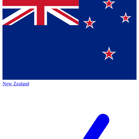
New Zealand