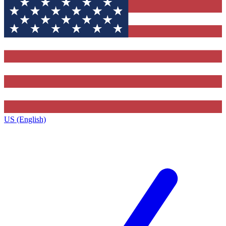
US (English)