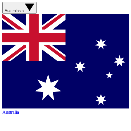
Australasia
Australia