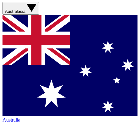
Australasia
Australia