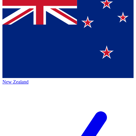
New Zealand