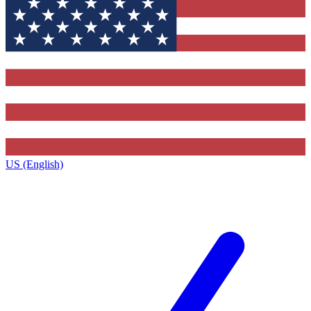
US (English)