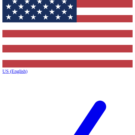
US (English)