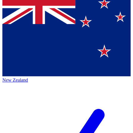
New Zealand