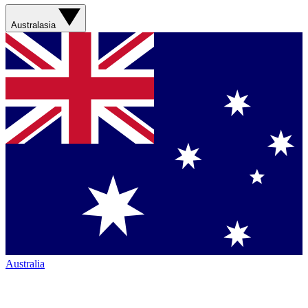
Australasia
Australia