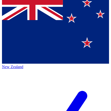
New Zealand