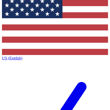
US (English)