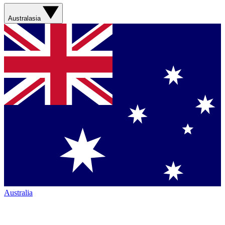
Australasia
Australia