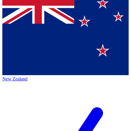
New Zealand