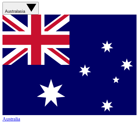
Australasia
Australia