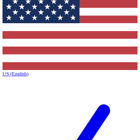
US (English)